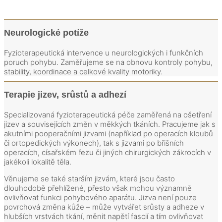
Neurologické potíže
Fyzioterapeutická intervence u neurologických i funkčních
poruch pohybu. Zaměřujeme se na obnovu kontroly pohybu,
stability, koordinace a celkové kvality motoriky.
Terapie jizev, srůstů a adhezí
Specializovaná fyzioterapeutická péče zaměřená na ošetření
jizev a souvisejících změn v měkkých tkáních. Pracujeme jak s
akutními pooperačními jizvami (například po operacích kloubů
či ortopedických výkonech), tak s jizvami po břišních
operacích, císařském řezu či jiných chirurgických zákrocích v
jakékoli lokalitě těla.
Věnujeme se také starším jizvám, které jsou často
dlouhodobě přehlížené, přesto však mohou významně
ovlivňovat funkci pohybového aparátu. Jizva není pouze
povrchová změna kůže – může vytvářet srůsty a adheze v
hlubších vrstvách tkání, měnit napětí fascií a tím ovlivňovat