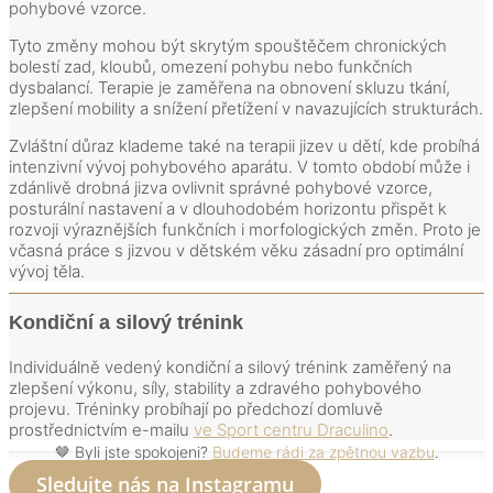
pohybové vzorce.
Tyto změny mohou být skrytým spouštěčem chronických
bolestí zad, kloubů, omezení pohybu nebo funkčních
dysbalancí. Terapie je zaměřena na obnovení skluzu tkání,
zlepšení mobility a snížení přetížení v navazujících strukturách.
Zvláštní důraz klademe také na terapii jizev u dětí, kde probíhá
intenzivní vývoj pohybového aparátu. V tomto období může i
zdánlivě drobná jizva ovlivnit správné pohybové vzorce,
posturální nastavení a v dlouhodobém horizontu přispět k
rozvoji výraznějších funkčních i morfologických změn. Proto je
včasná práce s jizvou v dětském věku zásadní pro optimální
vývoj těla.
Kondiční a silový trénink
Individuálně vedený kondiční a silový trénink zaměřený na
zlepšení výkonu, síly, stability a zdravého pohybového
projevu. Tréninky probíhají po předchozí domluvě
prostřednictvím e-mailu
ve Sport centru Draculino
.
🤎 Byli jste spokojeni?
Budeme rádi za zpětnou vazbu
.
Sledujte nás na Instagramu