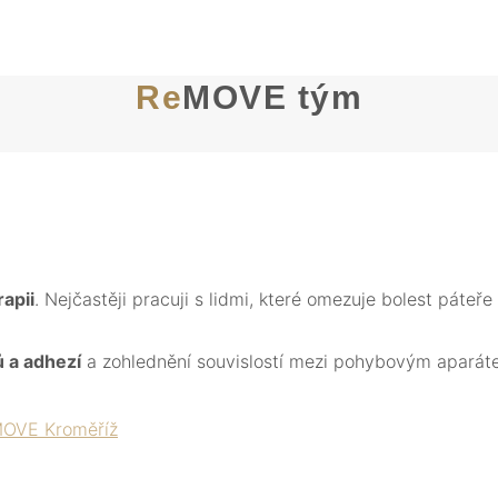
Re
MOVE tým
apii
. Nejčastěji pracuji s lidmi, které omezuje bolest páte
ů a adhezí
a zohlednění souvislostí mezi pohybovým aparáte