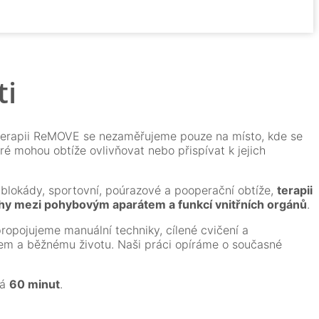
ti
oterapii ReMOVE se nezaměřujeme pouze na místo, kde se
ré mohou obtíže ovlivňovat nebo přispívat k jejich
 blokády, sportovní, poúrazové a pooperační obtíže,
terapii
hy mezi pohybovým aparátem a funkcí vnitřních orgánů
.
 propojujeme manuální techniky, cílené cvičení a
m a běžnému životu. Naši práci opíráme o současné
vá
60 minut
.