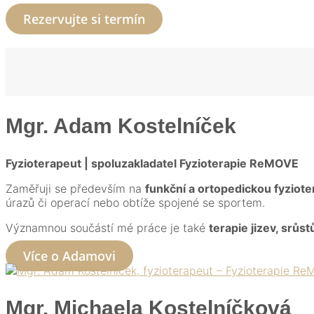
Rezervujte si termín
Mgr. Adam Kostelníček
Fyzioterapeut | spoluzakladatel Fyzioterapie ReMOVE
Zaměřuji se především na
funkční a ortopedickou fyzioter
úrazů či operací nebo obtíže spojené se sportem.
Významnou součástí mé práce je také
terapie jizev, srůst
Více o Adamovi
Mgr. Michaela Kostelníčková