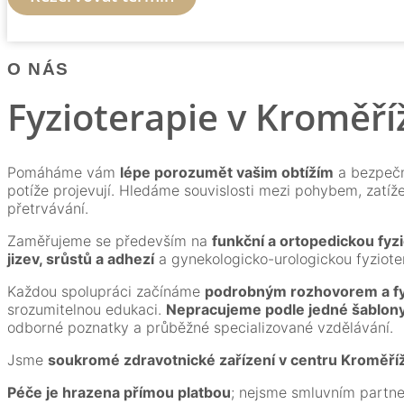
O NÁS
Fyzioterapie v Kroměříž
Pomáháme vám
lépe porozumět vašim obtížím
a bezpečn
potíže projevují. Hledáme souvislosti mezi pohybem, zatíž
přetrvávání.
Zaměřujeme se především na
funkční a ortopedickou fyzi
jizev, srůstů a adhezí
a gynekologicko-urologickou fyziote
Každou spolupráci začínáme
podrobným rozhovorem a fy
srozumitelnou edukaci.
Nepracujeme podle jedné šablon
odborné poznatky a průběžné specializované vzdělávání.
Jsme
soukromé zdravotnické zařízení v centru Kroměří
Péče je hrazena přímou platbou
; nejsme smluvním partne