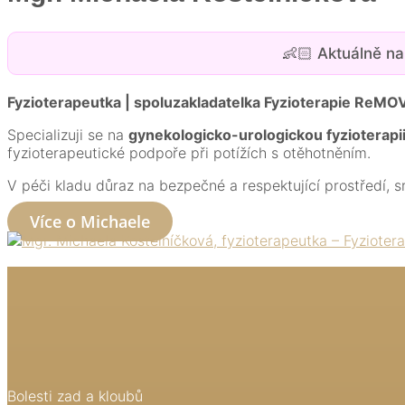
👶🏻 Aktuálně n
Fyzioterapeutka | spoluzakladatelka Fyzioterapie ReMO
Specializuji se na
gynekologicko-urologickou fyzioterapi
fyzioterapeutické podpoře při potížích s otěhotněním.
V péči kladu důraz na bezpečné a respektující prostředí, sr
Více o Michaele
Bolesti zad a kloubů