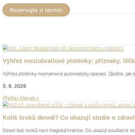
Rezervujte si termín
Výhřez meziobratlové ploténky: příznaky, léč
Výhřez ploténky neznamená automaticky operaci. Zjistěte, jak se
5. 8. 2026
Přečíst článek »
Kolik kroků denně? Co ukazují studie o zdraví
Deset tisíc kroků není magická hranice. Co ukazují současné stud