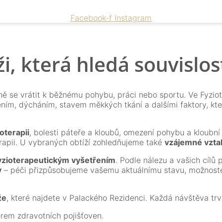
Facebook-f
Instagram
i, která hledá souvislos
ě se vrátit k běžnému pohybu, práci nebo sportu. Ve Fyzi
ením, dýcháním, stavem měkkých tkání a dalšími faktory, kte
oterapii
, bolesti páteře a kloubů, omezení pohybu a kloubní
rapii. U vybraných obtíží zohledňujeme také
vzájemné vzta
zioterapeutickým vyšetřením
. Podle nálezu a vašich cílů
y
– péči přizpůsobujeme vašemu aktuálnímu stavu, možnoste
že
, které najdete v Palackého Rezidenci. Každá návštěva tr
rem zdravotních pojišťoven.