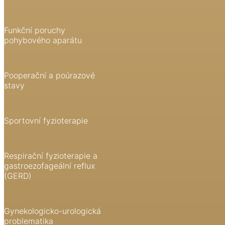
Funkční poruchy
pohybového aparátu
Pooperační a poúrazové
stavy
Sportovní fyzioterapie
Respirační fyzioterapie a
gastroezofageální reflux
(GERD)
Gynekologicko-urologická
problematika